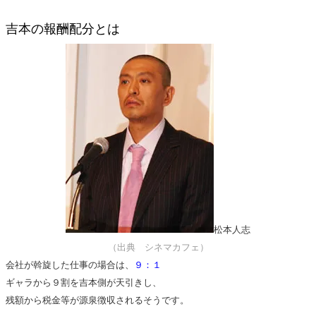
吉本の報酬配分とは
松本人志
（出典 シネマカフェ）
会社が斡旋した仕事の場合は、
９：１
ギャラから９割を吉本側が天引きし、
残額から税金等が源泉徴収されるそうです。