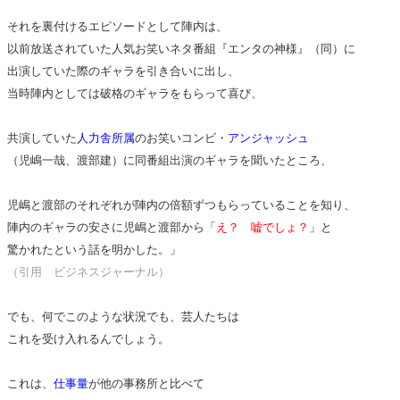
それを裏付けるエピソードとして陣内は、
以前放送されていた人気お笑いネタ番組『エンタの神様』（同）に
出演していた際のギャラを引き合いに出し、
当時陣内としては破格のギャラをもらって喜び、
共演していた
人力舎所属
のお笑いコンビ・
アンジャッシュ
（児嶋一哉、渡部建）に同番組出演のギャラを聞いたところ、
児嶋と渡部のそれぞれが陣内の倍額ずつもらっていることを知り、
陣内のギャラの安さに児嶋と渡部から「
え？ 嘘でしょ？
」と
驚かれたという話を明かした。」
（引用 ビジネスジャーナル）
でも、何でこのような状況でも、芸人たちは
これを受け入れるんでしょう。
これは、
仕事量
が他の事務所と比べて