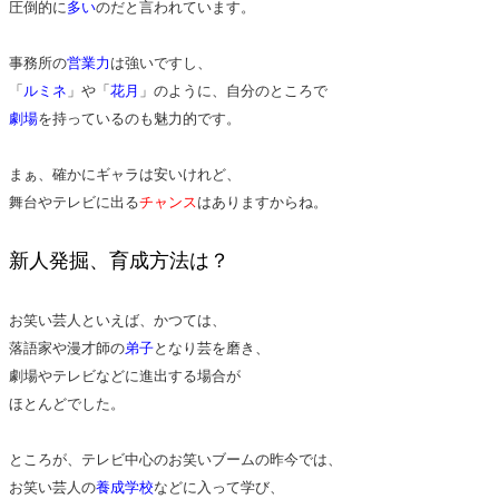
圧倒的に
多い
のだと言われています。
事務所の
営業力
は強いですし、
「
ルミネ
」や「
花月
」のように、自分のところで
劇場
を持っているのも魅力的です。
まぁ、確かにギャラは安いけれど、
舞台やテレビに出る
チャンス
はありますからね。
新人発掘、育成方法は？
お笑い芸人といえば、かつては、
落語家や漫才師の
弟子
となり芸を磨き、
劇場やテレビなどに進出する場合が
ほとんどでした。
ところが、テレビ中心のお笑いブームの昨今では、
お笑い芸人の
養成学校
などに入って学び、