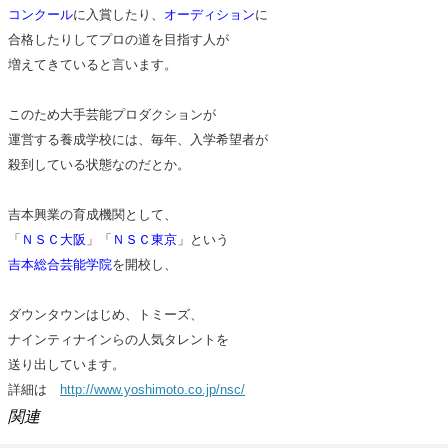
コンクール
に入賞したり、
オーディション
に
合格したりしてプロの道を目指す人が
増えてきていると言います。
このため大手芸能プロダクションが
運営する養成学校には、毎年、入学希望者が
殺到している状態なのだとか。
吉本興業の育成機関として、
「
ＮＳＣ大阪
」「
ＮＳＣ東京
」という
吉本総合芸能学院
を開校し、
ダウンタウンはじめ、トミーズ、
ナインティナインらの人気タレントを
送り出しています。
詳細は
http://www.yoshimoto.co.jp/nsc/
関連