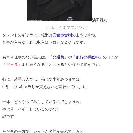
浜田雅功
（出典 シネママガジン）
タレントのギャラは、報酬は
完全歩合制
のようですね。
仕事が入らなければ収入はゼロとなるそうです。
あまり仕事のない芸人は、「
交通費
」や「
銀行の手数料
」のほうが、
「
ギャラ
」より高くなることもあるというので驚きです。
特に、若手芸人では、売れて半年経つまでは
0円に近いギャラしか貰えないと言われています。
一体、どうやって暮らしているのでしょうね。
やはり、バイトしているのかな？
謎です。
ただその一方で、いったん名前が売れてくると