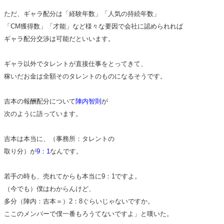
ただ、ギャラ配分は「経験年数」「人気の持続年数」
「CM獲得数」「才能」など様々な要因で会社に認められれば
ギャラ配分交渉は可能だといいます。
ギャラ以外でタレントが直接仕事をとってきて、
稼いだお金は全額そのタレントのものになるそうです。
吉本の報酬配分について
陣内智則
が
次のように語っています。
吉本は本当に、（事務所：タレントの
取り分）が
9：1
なんです。
若手の時も、売れてからも本当に9：1ですよ。
（今でも）僕はわからんけど、
多分（陣内：吉本＝）2：8ぐらいじゃないですか。
ここのメンバーで僕一番もろうてないですよ」と嘆いた。