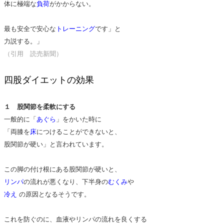
体に極端な
負荷
がかからない。
最も安全で
安心
な
トレーニング
です」と
力説する。」
（引用 読売新聞）
四股ダイエットの効果
１ 股関節を柔軟にする
一般的に「
あぐら
」をかいた時に
「両膝を
床
につけることができないと、
股関節が硬い」と言われています。
この脚の付け根にある股関節が硬いと、
リンパ
の流れが悪くなり、下半身の
むくみ
や
冷え
の原因となるそうです。
これを防ぐのに、血液やリンパの流れを良くする