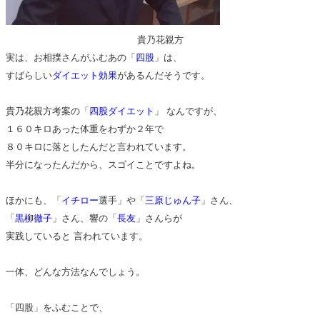
貴乃花親方
実は、お相撲さんがふむあの「
四股
」は、
すばらしい
ダイエット効果
があるんだそうです。
貴乃花親方考案の「
四股ダイエット
」 なんですが、
１６０キロあった体重をわずか２年で
８０キロに落としたんだと言われています。
半分になったんだから、スゴイことですよね。
ほかにも、「
イチロー
選手」や「
三原じゅん子
」さん、
「
黒柳徹子
」さん、響の「
長友
」さんらが
実践していると 言われています。
一体、どんな方法なんでしょう。
「四股」をふむことで、