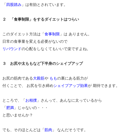
「
四股踏み
」は有効とされています。
２ 「食事制限」をするダイエットはつらい
このダイエット方法は「
食事制限
」は ありません。
日常の食事量を変える必要がないので
リバウンド
の心配をしなくてもいいで楽ですよね。
３ お尻や太ももなど下半身のシェイプアップ
お尻の筋肉である
大殿筋
や
もも
の裏にある筋力が
付くことで、 お尻を引き締め
シェイプアップ効果
が 期待できます。
ところで、「
お相撲
」さんって、あんなに太っているから
「
肥満
」じゃないの・・・
と思いませんか？
でも、そのほとんどは「
筋肉
」 なんだそうです。