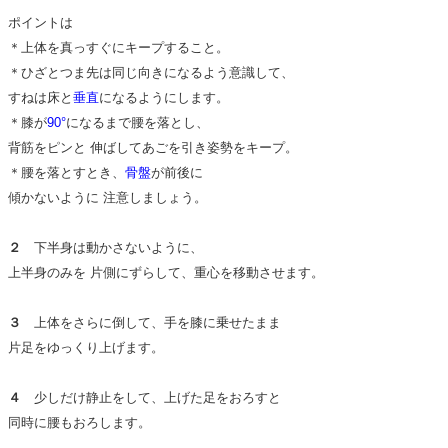
ポイントは
＊上体を真っすぐにキープすること。
＊ひざとつま先は同じ向きになるよう意識して、
すねは床と
垂直
になるようにします。
＊膝が
90°
になるまで腰を落とし、
背筋をピンと 伸ばしてあごを引き姿勢をキープ。
＊腰を落とすとき、
骨盤
が前後に
傾かないように 注意しましょう。
２
下半身は動かさないように、
上半身のみを 片側にずらして、重心を移動させます。
３
上体をさらに倒して、手を膝に乗せたまま
片足をゆっくり上げます。
４
少しだけ静止をして、上げた足をおろすと
同時に腰もおろします。