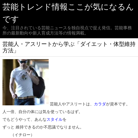
芸能トレンド情報ここが気になるん
です
今、注目されている芸能ニュースを独自視点で捉え発信。芸能事務
所の最新動向や新人育成方法等の情報満載。
芸能人・アスリートから学ぶ「ダイエット・体型維持
方法」
芸能人やアスリートは、
カラダ
が資本です。
人一倍、自分の体には気を使っているはず。
でもどうやって、あんな
スタイル
を
ずっと 維持できるのか不思議でなりません。
（イチロー）