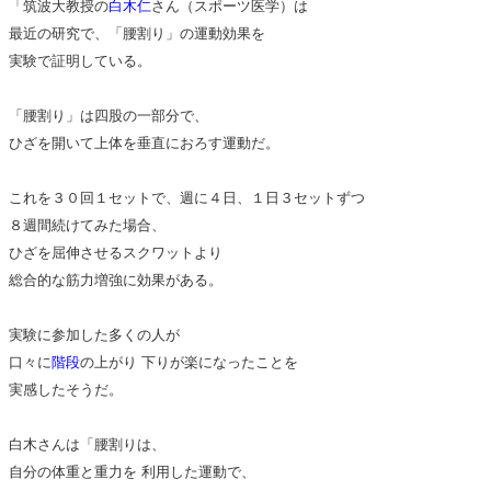
「筑波大教授の
白木仁
さん（スポーツ医学）は
最近の研究で、「腰割り」の運動効果を
実験で証明している。
「腰割り」は四股の一部分で、
ひざを開いて上体を垂直におろす運動だ。
これを３０回１セットで、週に４日、１日３セットずつ
８週間続けてみた場合、
ひざを屈伸させるスクワットより
総合的な筋力増強に効果がある。
実験に参加した多くの人が
口々に
階段
の上がり 下りが楽になったことを
実感したそうだ。
白木さんは「腰割りは、
自分の体重と重力を 利用した運動で、