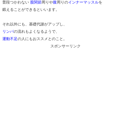
普段つかわない
股関節
周りや
腹
周りの
インナーマッスル
を
鍛えることができるといいます。
それ以外にも、基礎代謝がアップし、
リンパ
の流れもよくなるようで、
運動不足
の人にもおススメとのこと。
スポンサーリンク