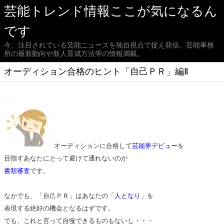
芸能トレンド情報ここが気になるん
です
今、注目されている芸能ニュースを独自視点で捉え発信。芸能事務
所の最新動向や新人育成方法等の情報満載。
オーディション合格のヒント「自己ＰＲ」編Ⅱ
オーディションに合格して
芸能界デビュー
を
目指すあなたにとって避けて通れないのが
書類審査
です。
なかでも、「自己ＰＲ」はあなたの「
人となり
」を
表現する絶好の機会となるはずです。
でも、これと言って自慢できるものもないし・・・