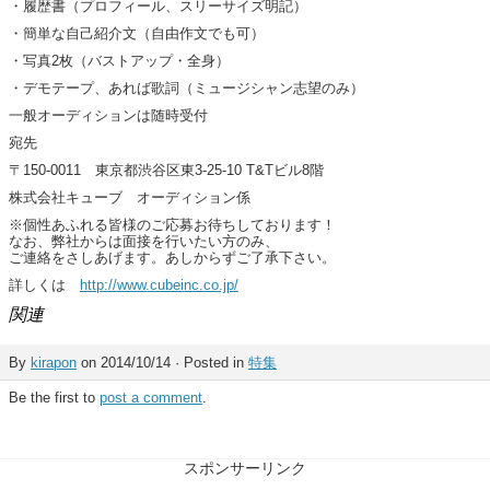
・履歴書（プロフィール、スリーサイズ明記）
・簡単な自己紹介文（自由作文でも可）
・写真2枚（バストアップ・全身）
・デモテープ、あれば歌詞（ミュージシャン志望のみ）
一般オーディションは随時受付
宛先
〒150-0011 東京都渋谷区東3-25-10 T&Tビル8階
株式会社キューブ オーディション係
※個性あふれる皆様のご応募お待ちしております！
なお、弊社からは面接を行いたい方のみ、
ご連絡をさしあげます。あしからずご了承下さい。
詳しくは
http://www.cubeinc.co.jp/
関連
By
kirapon
on 2014/10/14 · Posted in
特集
Be the first to
post a comment
.
スポンサーリンク