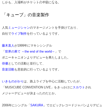
しかも、入場料がチケットの半額になる。
「キューブ」の音楽製作
人気
ミュージシャン
のマネージメントを手掛けており、
自社で
ライブ制作
を行っているようです。
藤木直人
が1999年にマキシシングル
「
世界の果て ～the end of the world～
」で
ポニーキャニオンよりデビューを果たしました。
俳優
としての活動と並行して、
音楽活動
も意欲的に行っているようです。
いきものがかり
は、路上ライブを中心に活動していたが、
「MUSICUBE CONVENTION LIVE」をきっかけに
スカウト
され
メジャーデビューが決まったのだとか。
2006年にシングル「
SAKURA
」でエピックレコードジャパンよりデビュ