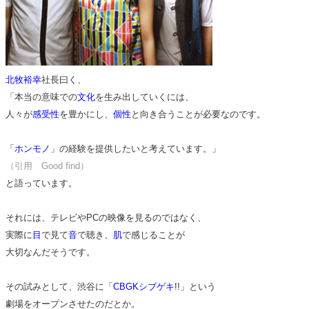
北牧裕幸
社長曰く、
「本当の意味での
文化
を生み出していくには、
人々が
感受性
を豊かにし、
個性
と向き合うことが必要なのです。
「
ホンモノ
」の経験を提供したいと考えています。」
（引用 Good find）
と語っています。
それには、テレビやPCの映像を見るのではなく、
実際に
目
で見て
音
で聴き、
肌
で感じることが
大切なんだそうです。
その試みとして、渋谷に「
CBGKシブゲキ
!!」という
劇場をオープンさせたのだとか。