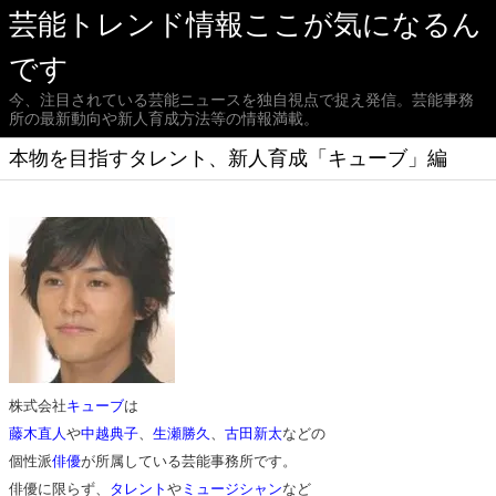
芸能トレンド情報ここが気になるん
です
今、注目されている芸能ニュースを独自視点で捉え発信。芸能事務
所の最新動向や新人育成方法等の情報満載。
本物を目指すタレント、新人育成「キューブ」編
株式会社
キューブ
は
藤木直人
や
中越典子
、
生瀬勝久
、
古田新太
などの
個性派
俳優
が所属している芸能事務所です。
俳優に限らず、
タレント
や
ミュージシャン
など