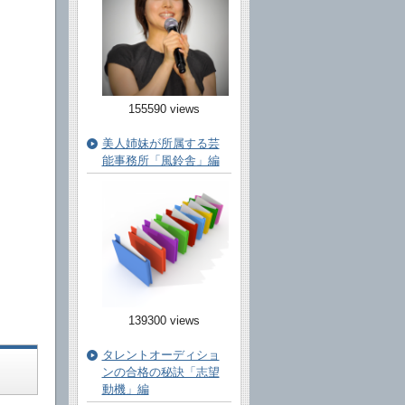
155590 views
美人姉妹が所属する芸
能事務所「風鈴舎」編
139300 views
タレントオーディショ
ンの合格の秘訣「志望
動機」編