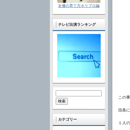
女優の育て方ホリプロ編
テレビ出演ランキング
検
この
索:
信条
カテゴリー
１人