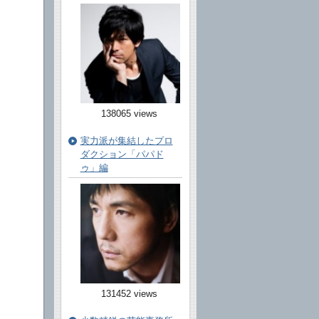
138065 views
実力派が集結したプロ
ダクション「パパド
ゥ」編
131452 views