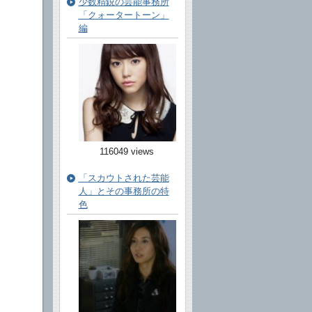
少数精鋭の芸能事務所
「クォータートーン」
編
116049 views
「スカウトされた芸能
人」とその事務所の特
色