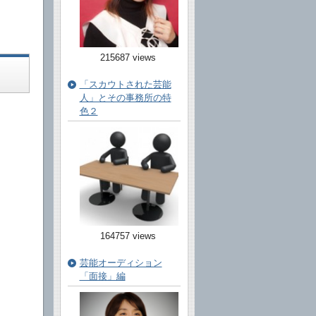
215687 views
「スカウトされた芸能
人」とその事務所の特
色２
164757 views
芸能オーディション
「面接」編