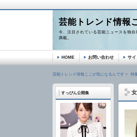
芸能トレンド情報
今、注目されている芸能ニュースを独自
満載。
HOME
お問い合わせ
サイ
芸能トレンド情報ここが気になるんです
特
女
すっぴん公開集