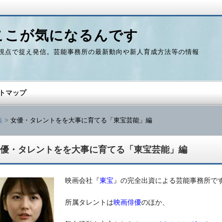
ここが気になるんです
視点で捉え発信。芸能事務所の最新動向や新人育成方法等の情報
トマップ
集
女優・タレントをを大事に育てる「東宝芸能」編
優・タレントをを大事に育てる「東宝芸能」編
映画会社『
東宝
』の完全出資による芸能事務所で
所属タレントは
映画俳優
のほか、