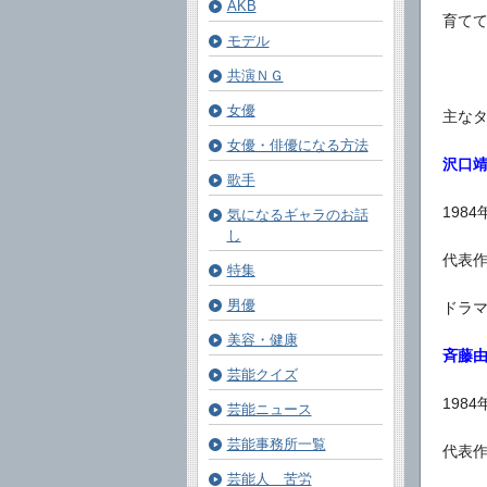
AKB
育て
モデル
共演ＮＧ
女優
主な
女優・俳優になる方法
沢口
歌手
198
気になるギャラのお話
し
代表
特集
男優
ドラ
美容・健康
斉藤
芸能クイズ
198
芸能ニュース
芸能事務所一覧
代表
芸能人 苦労