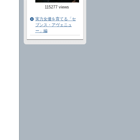
115277 views
実力女優を育てる「セ
ブンス・アヴェニュ
ー」編