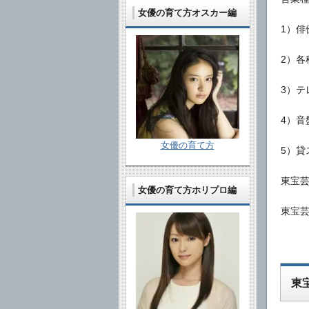
女優の育て方オスカー編
1）俳
2）各
3）テ
4）音
女優の育て方
5）貸
東宝
女優の育て方ホリプロ編
東宝
東