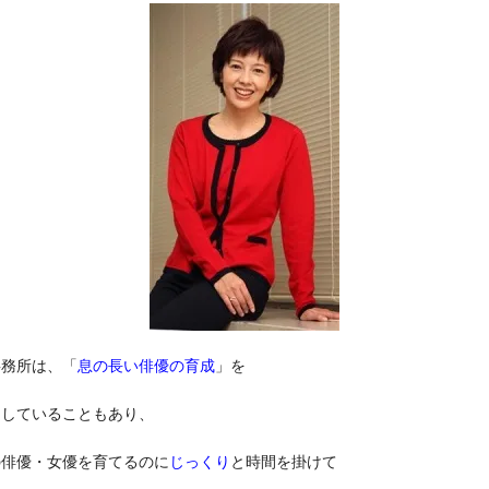
事務所は、「
息の長い俳優の育成
」を
にしていることもあり、
の俳優・女優を育てるのに
じっくり
と時間を掛けて