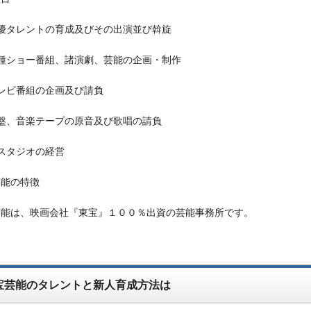
優タレントの育成及びその出演並び斡旋
種ショー番組、諸演劇、芸能の企画・制作
レビ番組の企画及び請負
盤、音楽テープの原音及び歌唱の請負
スタジオの経営
芸能の特徴
芸能は、映画会社『東宝』１００％出資の芸能事務所です。
宝芸能のタレントと新人育成方法は