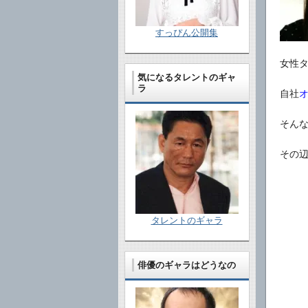
すっぴん公開集
女性
気になるタレントのギャ
ラ
自社
そん
その
タレントのギャラ
俳優のギャラはどうなの