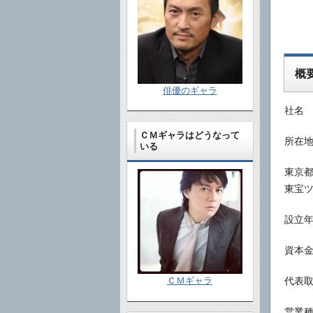
概
俳優のギャラ
社名
ＣＭギャラはどうなって
所在地 
いる
東京都
東宝
設立年
資本金
代表
ＣＭギャラ
営業