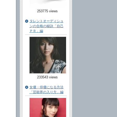
253775 views
タレントオーディショ
ンの合格の秘訣「自己
ＰＲ」編
233543 views
女優・俳優になる方法
「芸能界の入り方」編