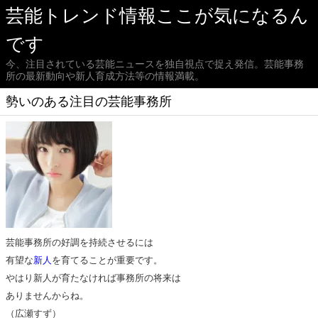
芸能トレンド情報ここが気になるん
です
今、注目されている芸能ニュースを独自視点で捉え発信。芸能事務
所の最新動向や新人育成方法等の情報満載。
勢いのある注目の芸能事務所
芸能事務所の好調を持続させるには
有望な
新人
を育てることが重要です。
やはり新人が育たなければ事務所の将来は
ありませんからね。
（広瀬すず）