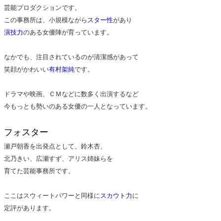
芸能プロダクションです。
この事務所は、小規模ながら
スター性
があり
演技力
のある女優陣が育っています。
なかでも、注目されているのが清潔感があって
笑顔がかわいい
有村架純
です。
ドラマや映画、ＣＭなどに数多く出演するなど
今もっとも勢いのある女優の一人となっています。
フォスター
瀬戸朝香を出発点として、鈴木杏、
北乃きい、広瀬すず、アリス姉妹らを
育てた芸能事務所です。
ここはスウィートパワーと同様に
スカウト力
に
定評があります。