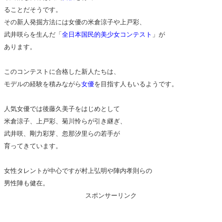
ることだそうです。
その新人発掘方法には女優の米倉涼子や上戸彩、
武井咲らを生んだ「
全日本国民的美少女コンテスト
」が
あります。
このコンテストに合格した新人たちは、
モデルの経験を積みながら
女優
を目指す人もいるようです。
人気女優では後藤久美子をはじめとして
米倉涼子、上戸彩、菊川怜らが引き継ぎ、
武井咲、剛力彩芽、忽那汐里らの若手が
育ってきています。
女性タレントが中心ですが村上弘明や陣内孝則らの
男性陣も健在。
スポンサーリンク