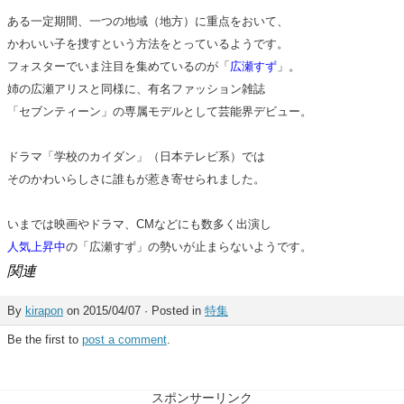
ある一定期間、一つの地域（地方）に重点をおいて、
かわいい子を捜すという方法をとっているようです。
フォスターでいま注目を集めているのが「
広瀬すず
」。
姉の広瀬アリスと同様に、有名ファッション雑誌
「セブンティーン」の専属モデルとして芸能界デビュー。
ドラマ「学校のカイダン」（日本テレビ系）では
そのかわいらしさに誰もが惹き寄せられました。
いまでは映画やドラマ、CMなどにも数多く出演し
人気上昇中
の「広瀬すず」の勢いが止まらないようです。
関連
By
kirapon
on 2015/04/07 · Posted in
特集
Be the first to
post a comment
.
スポンサーリンク