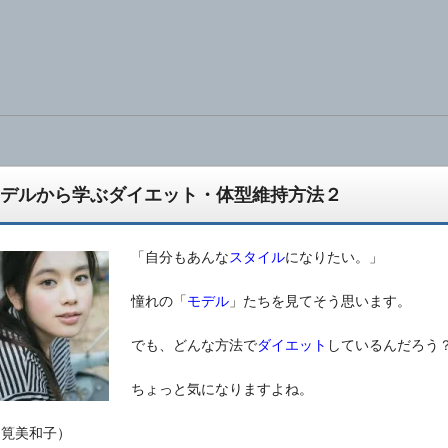
デルから学ぶダイエット・体型維持方法２
「自分もあんな
スタイル
になりたい。」
憧れの「
モデル
」たちを見てそう思います。
でも、どんな方法で
ダイエット
しているんだろう
ちょっと気になりますよね。
美和子）