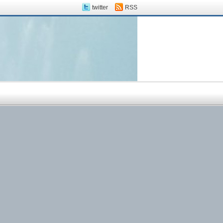
twitter
RSS