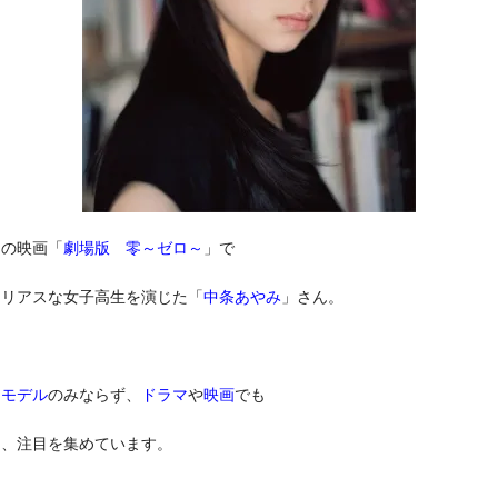
中の映画「
劇場版 零～ゼロ～
」で
テリアスな女子高生を演じた「
中条あやみ
」さん。
は
モデル
のみならず、
ドラマ
や
映画
でも
し、注目を集めています。