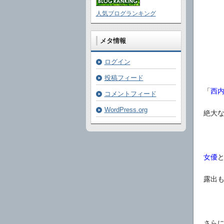
人気ブログランキング
メタ情報
ログイン
投稿フィード
「
西
コメントフィード
WordPress.org
絶大
女優
露出
さら