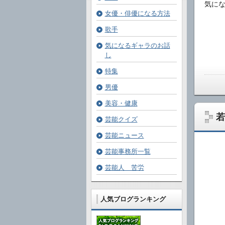
気に
女優・俳優になる方法
歌手
気になるギャラのお話
し
特集
男優
美容・健康
若
芸能クイズ
芸能ニュース
芸能事務所一覧
芸能人 苦労
人気ブログランキング