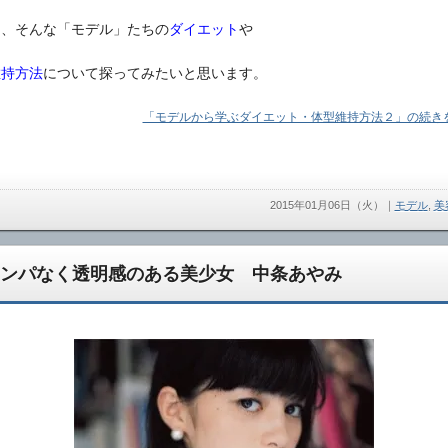
は、そんな「モデル」たちの
ダイエット
や
維持方法
について探ってみたいと思います。
「モデルから学ぶダイエット・体型維持方法２」の続きを
2015年01月06日（火）
｜
モデル
,
美
ンパなく透明感のある美少女 中条あやみ