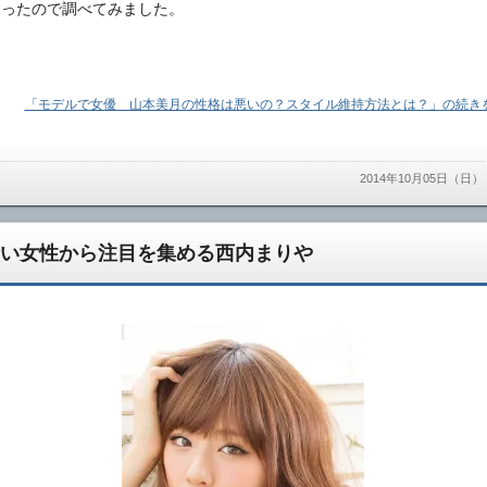
なったので調べてみました。
「モデルで女優 山本美月の性格は悪いの？スタイル維持方法とは？」の続きを
2014年10月05日（日）
い女性から注目を集める西内まりや