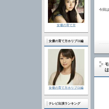
今回
女優の育て方
女優の育て方ホリプロ編
モ
は
女優の育て方ホリプロ編
テレビ出演ランキング