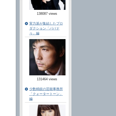
138087 views
実力派が集結したプロ
ダクション「パパド
ゥ」編
131464 views
少数精鋭の芸能事務所
「クォータートーン」
編