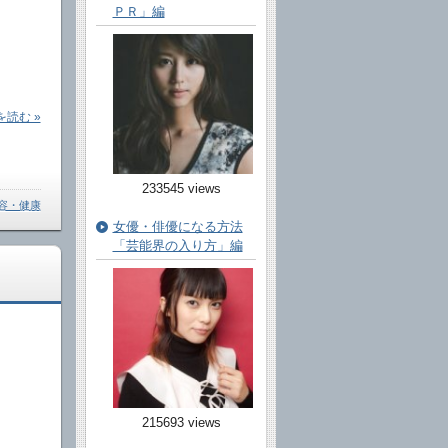
ＰＲ」編
読む »
233545 views
容・健康
女優・俳優になる方法
「芸能界の入り方」編
215693 views