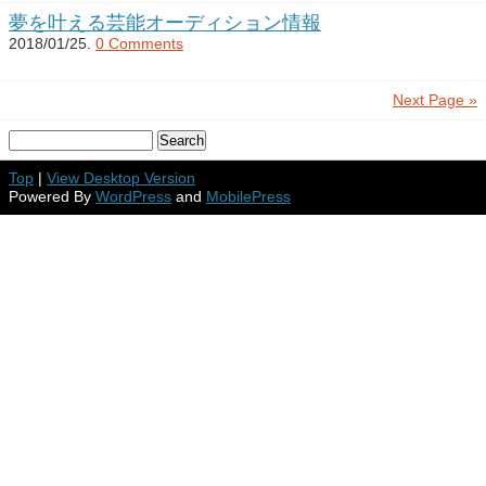
夢を叶える芸能オーディション情報
2018/01/25.
0 Comments
Next Page »
Top
|
View Desktop Version
Powered By
WordPress
and
MobilePress